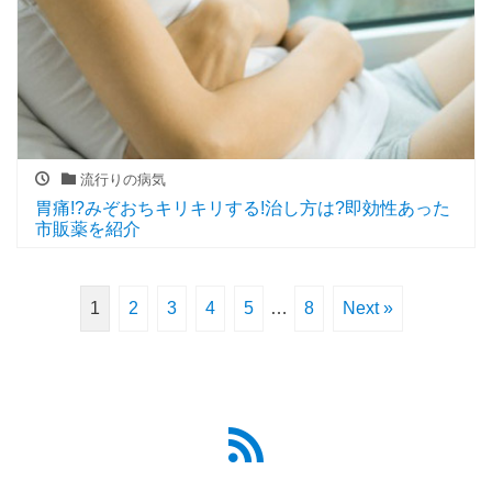
流行りの病気
胃痛!?みぞおちキリキリする!治し方は?即効性あった
市販薬を紹介
1
2
3
4
5
…
8
Next »