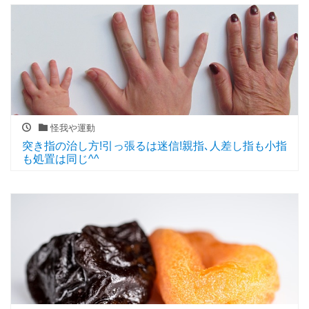
怪我や運動
突き指の治し方!引っ張るは迷信!親指､人差し指も小指
も処置は同じ^^