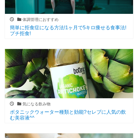
体調管理におすすめ
簡単に拒食症になる方法!1ヶ月で5キロ痩せる食事法!
プチ拒食!
気になる飲み物
ボタニックウォーター種類と効能?セレブに人気の飲
む美容液^^