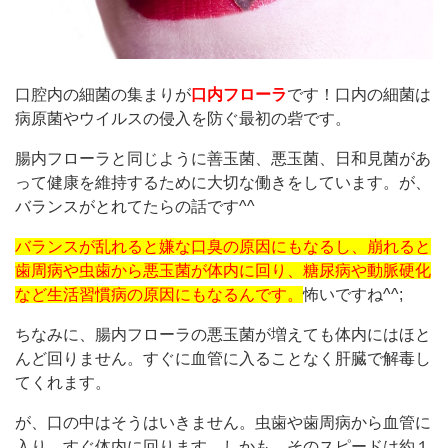
口腔内の細菌の集まりが
口内フローラ
です！口内の細菌は
病原菌やウイルスの侵入を防ぐ最初の砦です。
腸内フローラと同じように善玉菌、悪玉菌、日和見菌があ
って健康を維持するために大切な働きをしています。が、
バランスがとれてたらの話です^^
バランスが乱れると嫌な口臭の原因にもなるし、崩れると
歯周病や虫歯から悪玉菌が体内に回り、糖尿病や動脈硬化
など生活習慣病の原因にもなるんです。
怖いですね^^;
ちなみに、腸内フローラの悪玉菌が増えても体内にはほと
んど回りません。すぐに血管に入ることなく肝臓で解毒し
てくれます。
が、口の中はそうはいきません。虫歯や歯周病から血管に
入り、すぐ体内に回ります。しかも、そのスピードは約１