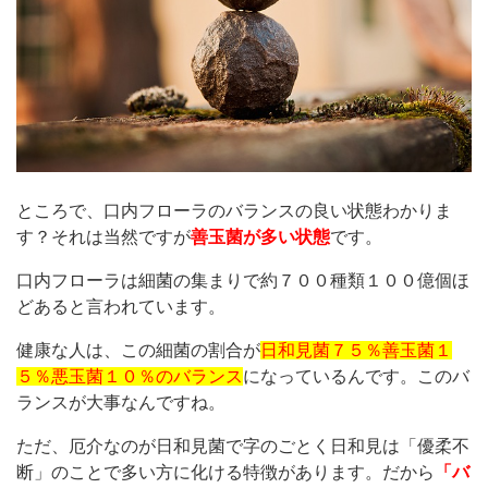
ところで、口内フローラのバランスの良い状態わかりま
す？それは当然ですが
善玉菌が多い状態
です。
口内フローラは細菌の集まりで約７００種類１００億個ほ
どあると言われています。
健康な人は、この細菌の割合が
日和見菌７５％善玉菌１
５％悪玉菌１０％のバランス
になっているんです。このバ
ランスが大事なんですね。
ただ、厄介なのが日和見菌で字のごとく日和見は「優柔不
断」のことで多い方に化ける特徴があります。だから
「バ