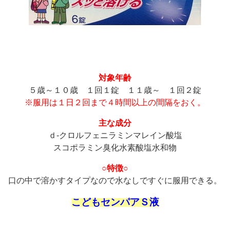
対象年齢
５歳～１０歳 １回１錠 １１歳～ １回２錠
※服用は１日２回まで４時間以上の間隔をおく。
主な成分
ｄ-クロルフェニラミンマレイン酸塩
スコポラミン臭化水素酸塩水和物
○特徴○
口の中で溶かすタイプなので水なしですぐに服用できる。
こどもセンパアＳ液