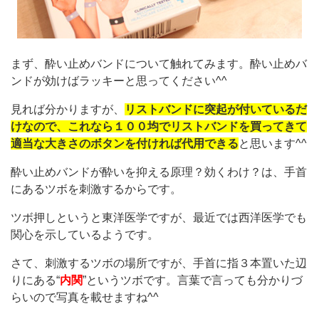
まず、酔い止めバンドについて触れてみます。酔い止めバ
ンドが効けばラッキーと思ってください^^
見れば分かりますが、
リストバンドに突起が付いているだ
けなので、これなら１００均でリストバンドを買ってきて
適当な大きさのボタンを付ければ代用できる
と思います^^
酔い止めバンドが酔いを抑える原理？効くわけ？は、手首
にあるツボを刺激するからです。
ツボ押しというと東洋医学ですが、最近では西洋医学でも
関心を示しているようです。
さて、刺激するツボの場所ですが、手首に指３本置いた辺
りにある“
内関
”というツボです。言葉で言っても分かりづ
らいので写真を載せますね^^