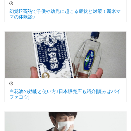
幻覚!?高熱で子供や幼児に起こる症状と対策！新米マ
マの体験談♪
白花油の効能と使い方♪日本販売店も紹介[読みはバイ
ファヨウ]