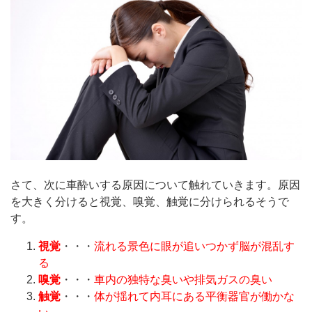
さて、次に車酔いする原因について触れていきます。原因
を大きく分けると視覚、嗅覚、触覚に分けられるそうで
す。
視覚
・・・
流れる景色に眼が追いつかず脳が混乱す
る
嗅覚
・・・
車内の独特な臭いや排気ガスの臭い
触覚
・・・
体が揺れて内耳にある平衡器官が働かな