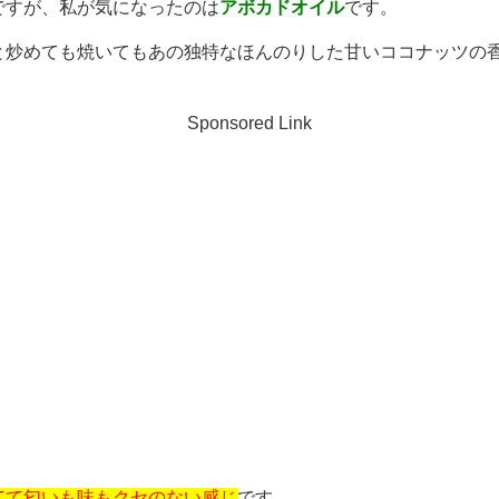
ですが、私が気になったのは
アボカドオイル
です。
と炒めても焼いてもあの独特なほんのりした甘いココナッツの
Sponsored Link
てて匂いも味もクセのない感じ
です。