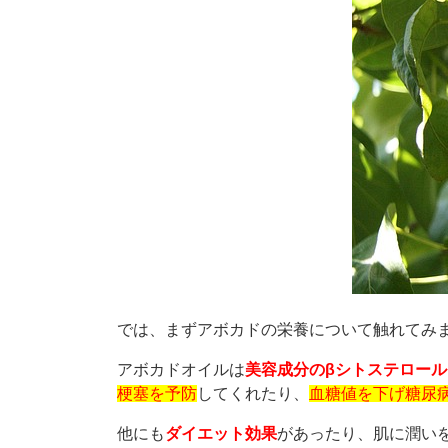
では、まずアボカドの栄養について触れてみ
アボカドオイルは
美容成分のβシトステロール
梗塞を予防
してくれたり、
血糖値を下げ糖尿
他にも
ダイエット効果
があったり、肌に潤い