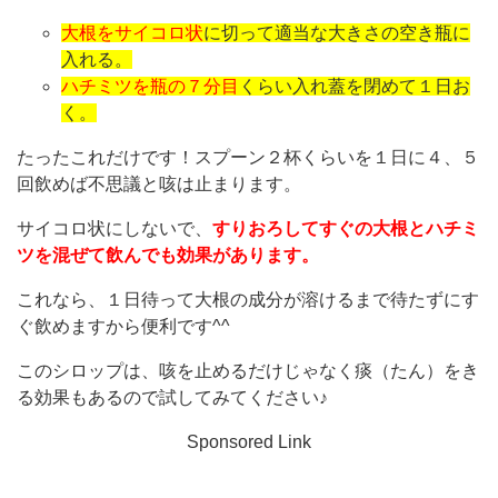
大根をサイコロ状
に切って適当な大きさの空き瓶に
入れる。
ハチミツを瓶の７分目
くらい入れ蓋を閉めて１日お
く。
たったこれだけです！スプーン２杯くらいを１日に４、５
回飲めば不思議と咳は止まります。
サイコロ状にしないで、
すりおろしてすぐの大根とハチミ
ツを混ぜて飲んでも効果があります。
これなら、１日待って大根の成分が溶けるまで待たずにす
ぐ飲めますから便利です^^
このシロップは、咳を止めるだけじゃなく痰（たん）をき
る効果もあるので試してみてください♪
Sponsored Link