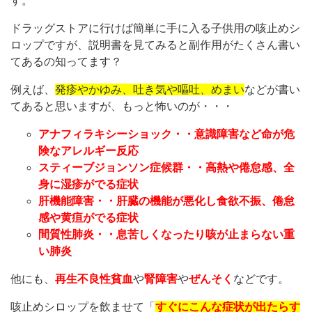
す。
ドラッグストアに行けば簡単に手に入る子供用の咳止めシ
ロップですが、説明書を見てみると副作用がたくさん書い
てあるの知ってます？
例えば、
発疹やかゆみ、吐き気や嘔吐、めまい
などが書い
てあると思いますが、もっと怖いのが・・・
アナフィラキシーショック・・意識障害など命が危
険なアレルギー反応
スティーブジョンソン症候群・・高熱や倦怠感、全
身に湿疹がでる症状
肝機能障害・・肝臓の機能が悪化し食欲不振、倦怠
感や黄疸がでる症状
間質性肺炎・・息苦しくなったり咳が止まらない重
い肺炎
他にも、
再生不良性貧血
や
腎障害
や
ぜんそく
などです。
咳止めシロップを飲ませて「
すぐにこんな症状が出たらす