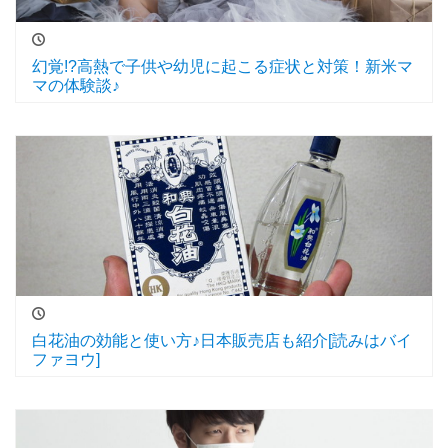
幻覚!?高熱で子供や幼児に起こる症状と対策！新米マ
マの体験談♪
白花油の効能と使い方♪日本販売店も紹介[読みはバイ
ファヨウ]