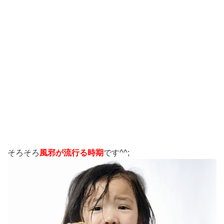
そろそろ
風邪が流行る時期
です^^;