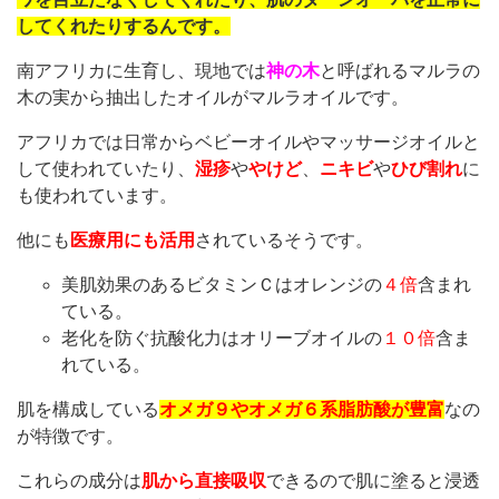
してくれたりするんです。
南アフリカに生育し、現地では
神の木
と呼ばれるマルラの
木の実から抽出したオイルがマルラオイルです。
アフリカでは日常からベビーオイルやマッサージオイルと
して使われていたり、
湿疹
や
やけど
、
ニキビ
や
ひび割れ
に
も使われています。
他にも
医療用にも活用
されているそうです。
美肌効果のあるビタミンＣはオレンジの
４倍
含まれ
ている。
老化を防ぐ抗酸化力はオリーブオイルの
１０倍
含ま
れている。
肌を構成している
オメガ９やオメガ６系脂肪酸が豊富
なの
が特徴です。
これらの成分は
肌から直接吸収
できるので肌に塗ると浸透