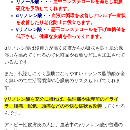
リノール酸・・・
血中コレステロールを減らし動脈
硬化を予防してくれます。
αリノレン酸・・
血液の循環を改善しアレルギー症状
を改善したり老化防止に役立ちます。
γリノレン酸・・
悪玉コレステロールを下げ血糖値を
低下させ、健康な皮膚を作ってくれます。
αリノレン酸は浸透力が高く皮膚からの吸収も良く肌の保
湿力を高めてくれるので化粧品や石鹸などにも加工されて
いるんです。
また、代謝しにくく脂肪になりやすいトランス脂肪酸が全
く無いので生活習慣病や心臓病のリスクも下げてくれま
す。
γリノレン酸を充分に摂れば、生理痛や生理前のイライ
ラ、腹痛、眠気、頭痛などの不快な症状も改善
してくれる
んです。
アトピー性皮膚炎の人は、血液中のγリノレン酸が普通の