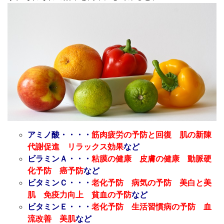
アミノ酸・・・・
筋肉疲労の予防と回復 肌の新陳
代謝促進 リラックス効果
など
ビラミンＡ・・・
粘膜の健康 皮膚の健康 動脈硬
化予防 癌予防
など
ビタミンＣ・・・
老化予防 病気の予防 美白と美
肌 免疫力向上 貧血の予防
など
ビタミンＥ・・・
老化予防 生活習慣病の予防 血
流改善 美肌
など