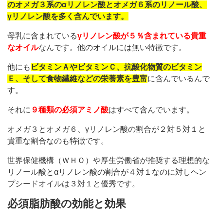
のオメガ３系のαリノレン酸とオメガ６系のリノール酸、
γリノレン酸を多く含んでいます。
母乳に含まれている
γリノレン酸が５％含まれている貴重
なオイル
なんです。他のオイルには無い特徴です。
他にも
ビタミンＡやビタミンＣ、抗酸化物質のビタミン
Ｅ、そして食物繊維などの栄養素を豊富
に含んでいるんで
す。
それに
９種類の必須アミノ酸
はすべて含んでいます。
オメガ３とオメガ６、γリノレン酸の割合が２対５対１と
貴重な割合なのも特徴です。
世界保健機構（ＷＨＯ）や厚生労働省が推奨する理想的な
リノール酸とαリノレン酸の割合が４対１なのに対しヘン
プシードオイルは３対１と優秀です。
必須脂肪酸の効能と効果