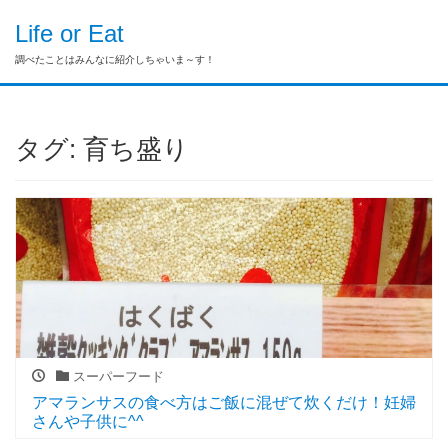
Life or Eat
調べたことはみんなに紹介しちゃいま～す！
タグ:
育ち盛り
スーパーフード
アマランサスの食べ方はご飯に混ぜて炊くだけ！妊婦
さんや子供に^^